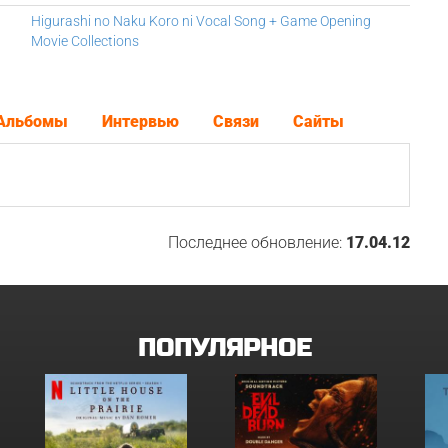
Higurashi no Naku Koro ni Vocal Song + Game Opening
Movie Collections
Альбомы
Интервью
Связи
Сайты
Последнее обновление:
17.04.12
ПОПУЛЯРНОЕ