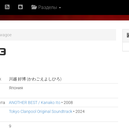
Разделы
awagoe
Э
к
川越 好博 (かわごえよしひろ)
Япония
ота
ANOTHER BEST / Kanako Ito
• 2008
Tokyo Clanpool Original Soundtrack
• 2024
9