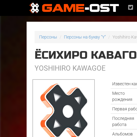
Персоны
Персоны на букву "Y"
Yoshihiro K
ЁСИХИРО КАВАГО
YOSHIHIRO KAWAGOE
Известен ка
Место
рождения
Первая раб
Последняя
работа
Альбомов