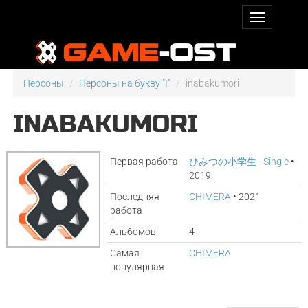
Персоны
Персоны на букву "I"
inabakumori
INABAKUMORI
Первая работа
ひみつの小学生 - Single
•
2019
Последняя
CHIMERA
• 2021
работа
Альбомов
4
Самая
CHIMERA
популярная