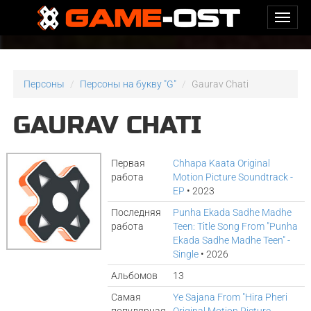
Персоны
Персоны на букву "G"
Gaurav Chati
GAURAV CHATI
Первая
Chhapa Kaata Original
работа
Motion Picture Soundtrack -
EP
• 2023
Последняя
Punha Ekada Sadhe Madhe
работа
Teen: Title Song From "Punha
Ekada Sadhe Madhe Teen" -
Single
• 2026
Альбомов
13
Самая
Ye Sajana From "Hira Pheri