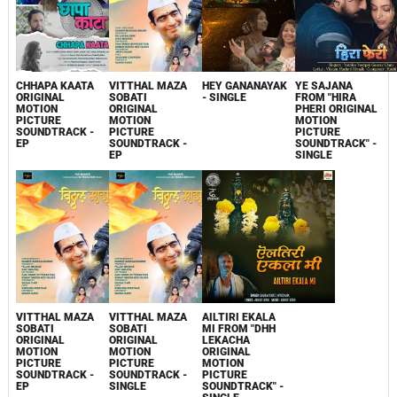
CHHAPA KAATA
VITTHAL MAZA
HEY GANANAYAK
YE SAJANA
ORIGINAL
SOBATI
- SINGLE
FROM "HIRA
MOTION
ORIGINAL
PHERI ORIGINAL
PICTURE
MOTION
MOTION
SOUNDTRACK -
PICTURE
PICTURE
EP
SOUNDTRACK -
SOUNDTRACK" -
EP
SINGLE
VITTHAL MAZA
VITTHAL MAZA
AILTIRI EKALA
SOBATI
SOBATI
MI FROM "DHH
ORIGINAL
ORIGINAL
LEKACHA
MOTION
MOTION
ORIGINAL
PICTURE
PICTURE
MOTION
SOUNDTRACK -
SOUNDTRACK -
PICTURE
EP
SINGLE
SOUNDTRACK" -