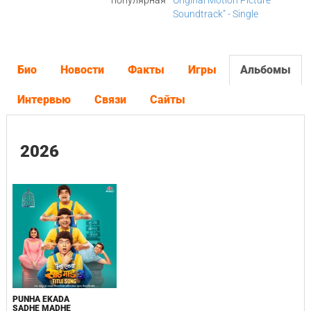
популярная
Original Motion Picture
Soundtrack" - Single
Био
Новости
Факты
Игры
Альбомы
Интервью
Связи
Сайты
2026
PUNHA EKADA
SADHE MADHE