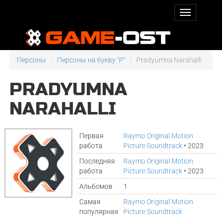
Персоны
Персоны на букву "P"
Pradyumna Narahalli
PRADYUMNA
NARAHALLI
Первая
Raymo Original Motion
работа
Picture Soundtrack
• 2023
Последняя
Raymo Original Motion
работа
Picture Soundtrack
• 2023
Альбомов
1
Самая
Raymo Original Motion
популярная
Picture Soundtrack