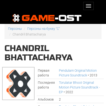
Персоны
Персоны на букву "C"
Chandril Bhattacharya
CHANDRIL
BHATTACHARYA
Первая
Pendulam Original Motion
работа
Picture Soundtrack
• 2013
Последняя
Torulatar Bhoot Original
работа
Motion Picture Soundtrack -
EP
• 2022
Альбомов
2