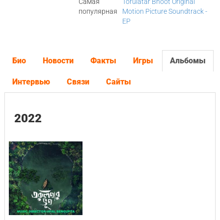
Самая
Torulatar Bhoot Original
популярная
Motion Picture Soundtrack -
EP
Био
Новости
Факты
Игры
Альбомы
Интервью
Связи
Сайты
2022