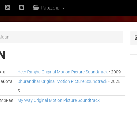
Разделы
 Maan
N
ота
Heer Ranjha Original Motion Picture Soundtrack
• 2009
работа
Dhurandhar Original Motion Picture Soundtrack
• 2025
5
лярная
My Way Original Motion Picture Soundtrack