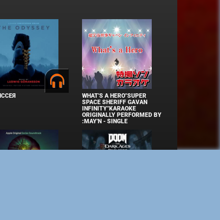
ИССЕЯ
WHAT'S A HERO"SUPER
SPACE SHERIFF GAVAN
INFINITY"KARAOKE
ORIGINALLY PERFORMED BY
:MAY'N - SINGLE
ЫТИЕ. СЕЗОН 3
DOOM: THE DARK AGES