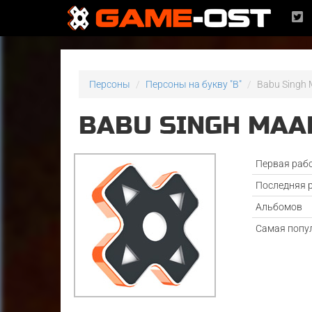
Персоны
Персоны на букву "B"
Babu Singh
BABU SINGH MAA
Первая раб
Последняя 
Альбомов
Самая попу