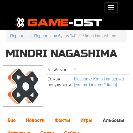
Персоны
Персоны на букву "M"
Minori Nagashima
MINORI NAGASHIMA
Альбомов
1
Самая
blossom / Kana Hanazawa
популярная
[canime Limited Edition]
Био
Новости
Факты
Игры
Альбомы