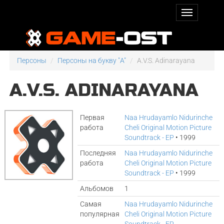
Персоны
Персоны на букву "A"
A.V.S. Adinarayana
A.V.S. ADINARAYANA
Первая
Naa Hrudayamlo Nidurinche
работа
Cheli Original Motion Picture
Soundtrack - EP
• 1999
Последняя
Naa Hrudayamlo Nidurinche
работа
Cheli Original Motion Picture
Soundtrack - EP
• 1999
Альбомов
1
Самая
Naa Hrudayamlo Nidurinche
популярная
Cheli Original Motion Picture