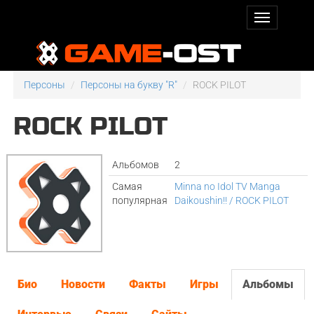
Персоны
Персоны на букву "R"
ROCK PILOT
ROCK PILOT
Альбомов
2
Самая
Minna no Idol TV Manga
популярная
Daikoushin!! / ROCK PILOT
Био
Новости
Факты
Игры
Альбомы