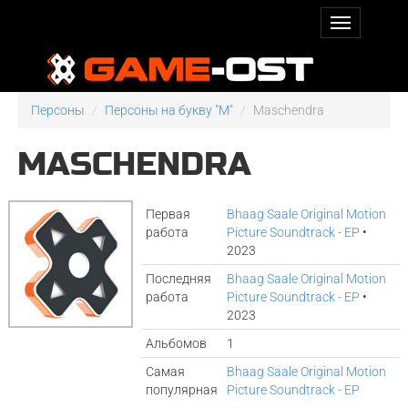
Персоны
Персоны на букву "M"
Maschendra
MASCHENDRA
Первая
Bhaag Saale Original Motion
работа
Picture Soundtrack - EP
•
2023
Последняя
Bhaag Saale Original Motion
работа
Picture Soundtrack - EP
•
2023
Альбомов
1
Самая
Bhaag Saale Original Motion
популярная
Picture Soundtrack - EP