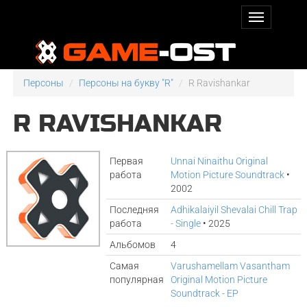
Персоны
Персоны на букву "R"
R Ravishankar
R RAVISHANKAR
Первая
Unnai Ninaithu Original
работа
Motion Picture Soundtrack
•
2002
Последняя
Adhikalaiyil Shevalai Chill Trap
работа
- Single
• 2025
Альбомов
4
Самая
Varushamellam Vasantham
популярная
Original Motion Picture
Soundtrack - EP