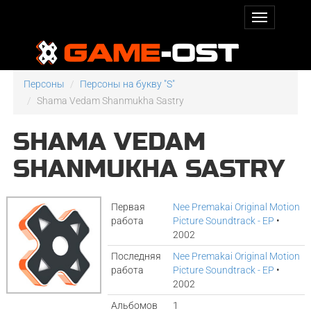
Персоны
Персоны на букву "S"
Shama Vedam Shanmukha Sastry
SHAMA VEDAM
SHANMUKHA SASTRY
Первая
Nee Premakai Original Motion
работа
Picture Soundtrack - EP
•
2002
Последняя
Nee Premakai Original Motion
работа
Picture Soundtrack - EP
•
2002
Альбомов
1