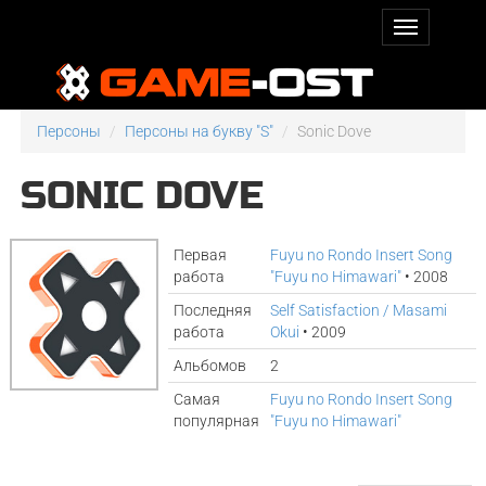
Персоны
Персоны на букву "S"
Sonic Dove
SONIC DOVE
Первая
Fuyu no Rondo Insert Song
работа
"Fuyu no Himawari"
• 2008
Последняя
Self Satisfaction / Masami
работа
Okui
• 2009
Альбомов
2
Самая
Fuyu no Rondo Insert Song
популярная
"Fuyu no Himawari"