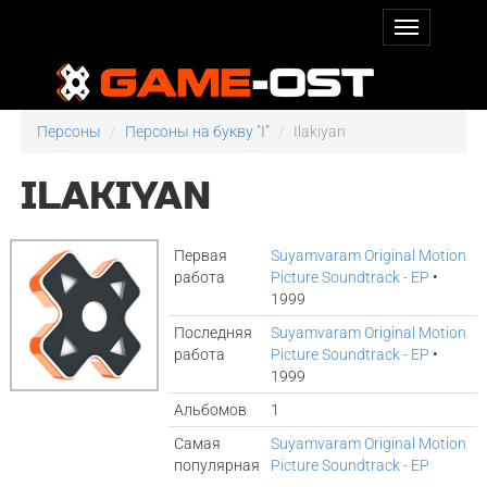
Персоны
Персоны на букву "I"
Ilakiyan
ILAKIYAN
Первая
Suyamvaram Original Motion
работа
Picture Soundtrack - EP
•
1999
Последняя
Suyamvaram Original Motion
работа
Picture Soundtrack - EP
•
1999
Альбомов
1
Самая
Suyamvaram Original Motion
популярная
Picture Soundtrack - EP