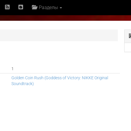
Разделы
1
Golden Coin Rush (Goddess of Victory: NIKKE Original
Soundtrack)