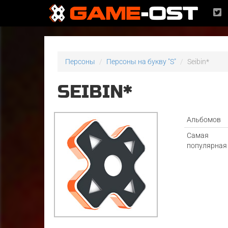
Персоны
Персоны на букву "S"
Seibin*
SEIBIN*
Альбомов
Самая
популярная