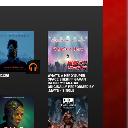
ИССЕЯ
WHAT'S A HERO"SUPER
SPACE SHERIFF GAVAN
INFINITY"KARAOKE
ORIGINALLY PERFORMED BY
:MAY'N - SINGLE