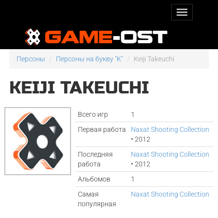
Персоны
Персоны на букву "K"
Keiji Takeuchi
KEIJI TAKEUCHI
Всего игр
1
Первая работа
Naxat Shooting Collection
• 2012
Последняя
Naxat Shooting Collection
работа
• 2012
Альбомов
1
Самая
Naxat Shooting Collection
популярная