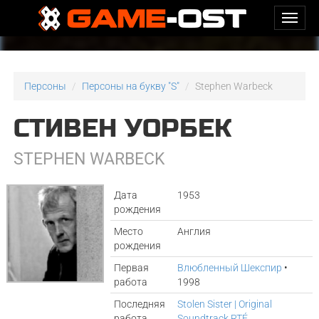
Персоны
Персоны на букву "S"
Stephen Warbeck
СТИВЕН УОРБЕК
STEPHEN WARBECK
Дата
1953
рождения
Место
Англия
рождения
Первая
Влюбленный Шекспир
•
работа
1998
Последняя
Stolen Sister | Original
работа
Soundtrack RTÉ