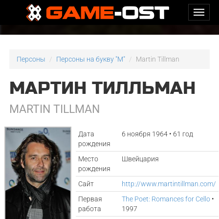
Персоны
Персоны на букву "M"
Martin Tillman
МАРТИН ТИЛЛЬМАН
MARTIN TILLMAN
Дата
6 ноября 1964 • 61 год
рождения
Место
Швейцария
рождения
Сайт
http://www.martintillman.com/
Первая
The Poet: Romances for Cello
•
работа
1997