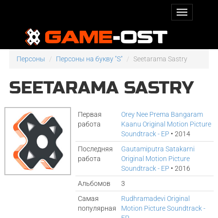
Персоны
Персоны на букву "S"
Seetarama Sastry
SEETARAMA SASTRY
Первая
Orey Nee Prema Bangaram
работа
Kaanu Original Motion Picture
Soundtrack - EP
• 2014
Последняя
Gautamiputra Satakarni
работа
Original Motion Picture
Soundtrack - EP
• 2016
Альбомов
3
Самая
Rudhramadevi Original
популярная
Motion Picture Soundtrack -