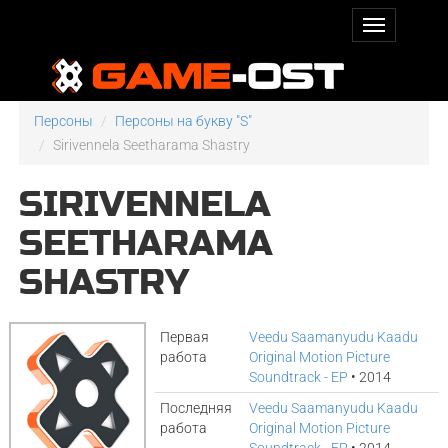
Персоны
Персоны на букву "S"
Sirivennela Seetharama Shastry
SIRIVENNELA
SEETHARAMA
SHASTRY
Первая
Veedu Saamanyudu Kaadu
работа
Original Motion Picture
Soundtrack - EP
• 2014
Последняя
Veedu Saamanyudu Kaadu
работа
Original Motion Picture