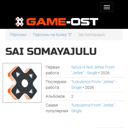
Персоны
Персоны на букву "S"
Sai Somayajulu
SAI SOMAYAJULU
Первая
Satya Is Not Jetlee From
работа
"Jetlee" - Single
• 2026
Последняя
Turbulence From "Jetlee" -
работа
Single
• 2026
Альбомов
2
Самая
Turbulence From "Jetlee" -
популярная
Single