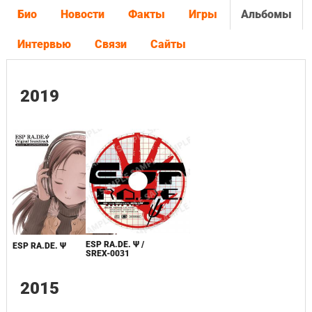
Био
Новости
Факты
Игры
Альбомы
Интервью
Связи
Сайты
2019
ESP RA.DE. Ψ /
ESP RA.DE. Ψ
SREX-0031
2015