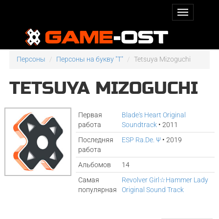
Персоны
Персоны на букву "T"
Tetsuya Mizoguchi
TETSUYA MIZOGUCHI
Первая
Blade's Heart Original
работа
Soundtrack
• 2011
Последняя
ESP Ra.De. Ψ
• 2019
работа
Альбомов
14
Самая
Revolver Girl☆Hammer Lady
популярная
Original Sound Track