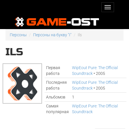
Персоны
Персоны на букву "I"
Ils
ILS
Первая
WipEout Pure: The Official
работа
Soundtrack
• 2005
Последняя
WipEout Pure: The Official
работа
Soundtrack
• 2005
Альбомов
1
Самая
WipEout Pure: The Official
популярная
Soundtrack