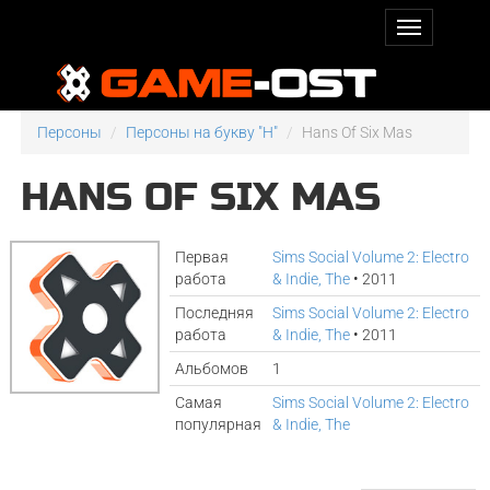
Персоны
Персоны на букву "H"
Hans Of Six Mas
HANS OF SIX MAS
Первая
Sims Social Volume 2: Electro
работа
& Indie, The
• 2011
Последняя
Sims Social Volume 2: Electro
работа
& Indie, The
• 2011
Альбомов
1
Самая
Sims Social Volume 2: Electro
популярная
& Indie, The