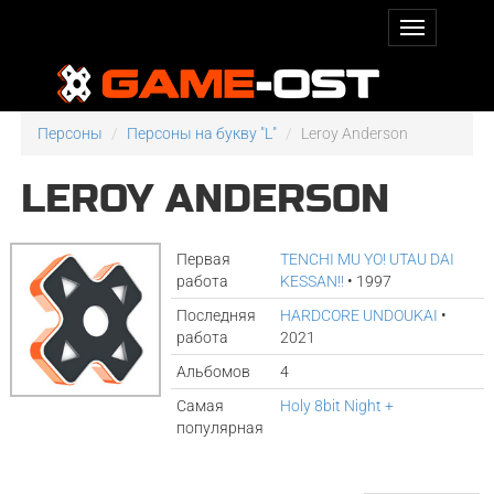
Персоны
Персоны на букву "L"
Leroy Anderson
LEROY ANDERSON
Первая
TENCHI MU YO! UTAU DAI
работа
KESSAN!!
• 1997
Последняя
HARDCORE UNDOUKAI
•
работа
2021
Альбомов
4
Самая
Holy 8bit Night +
популярная