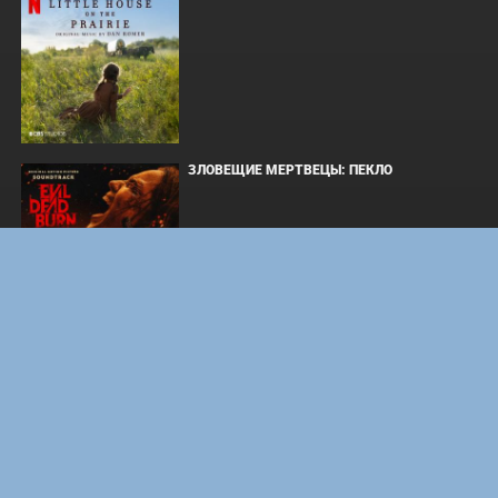
ЗЛОВЕЩИЕ МЕРТВЕЦЫ: ПЕКЛО
WHAT'S A HERO"SUPER SPACE SHERIFF
GAVAN INFINITY"KARAOKE ORIGINALLY
PERFORMED BY :MAY'N - SINGLE