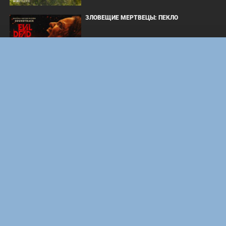
ЗЛОВЕЩИЕ МЕРТВЕЦЫ: ПЕКЛО
ОДИССЕЯ
WHAT'S A HERO"SUPER SPACE SHERIFF
GAVAN INFINITY"KARAOKE ORIGINALLY
PERFORMED BY :MAY'N - SINGLE