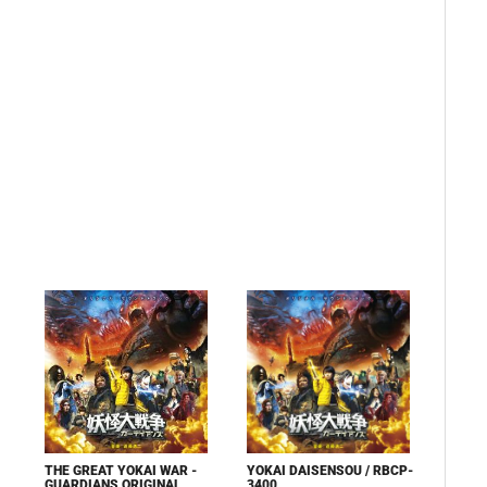
THE GREAT YOKAI WAR -
YOKAI DAISENSOU / RBCP-
GUARDIANS ORIGINAL
3400