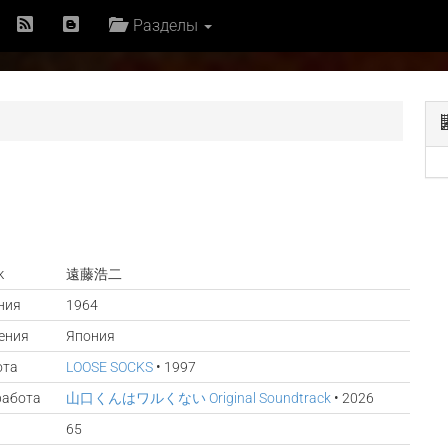
Разделы
к
遠藤浩二
ния
1964
ения
Япония
ота
LOOSE SOCKS
• 1997
работа
山口くんはワルくない Original Soundtrack
• 2026
65