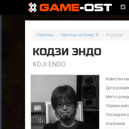
Персоны
Персоны на букву "K"
Koji Endo
КОДЗИ ЭНДО
KOJI ENDO
Известен ка
Дата рожде
Место рожд
Первая раб
Последняя 
Альбомов