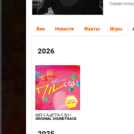
Самая попу
Био
Новости
Факты
Игры
2026
山口くんはワルくない
ORIGINAL SOUNDTRACK
2025