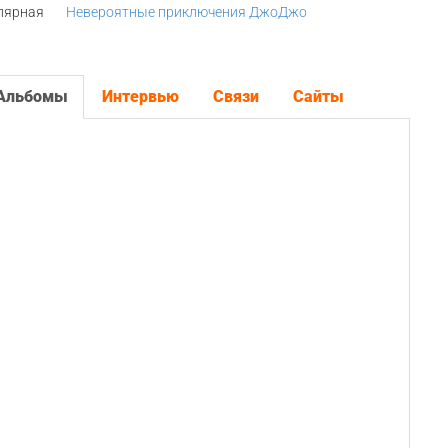
лярная
Невероятные приключения ДжоДжо
Альбомы
Интервью
Связи
Сайты