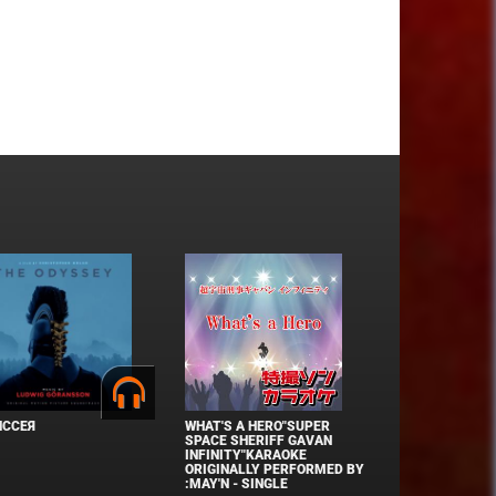
ИССЕЯ
WHAT'S A HERO"SUPER
SPACE SHERIFF GAVAN
INFINITY"KARAOKE
ORIGINALLY PERFORMED BY
:MAY'N - SINGLE