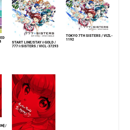
TOKYO 7TH SISTERS / VIZL-
TED
1192
4
START LINE/STAY☆GOLD​ /
777☆SISTERS / VICL-37293
N] /