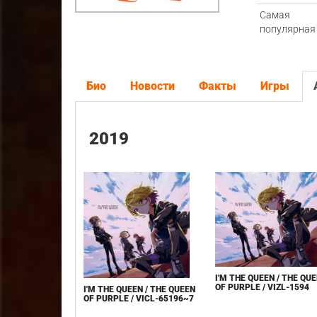
Самая
популярная
Био
Новости
Факты
Игры
2019
I'M THE QUEEN / THE QU
OF PURPLE / VIZL-1594
I'M THE QUEEN / THE QUEEN
OF PURPLE / VICL-65196~7