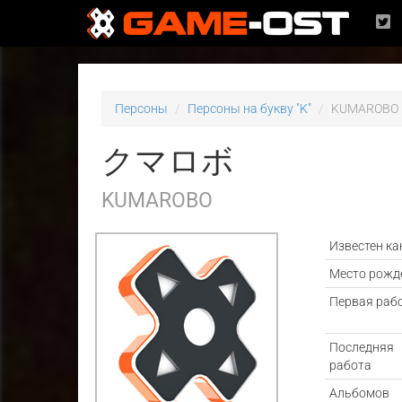
Персоны
Персоны на букву "K"
KUMAROBO
クマロボ
KUMAROBO
Известен ка
Место рожд
Первая раб
Последняя
работа
Альбомов