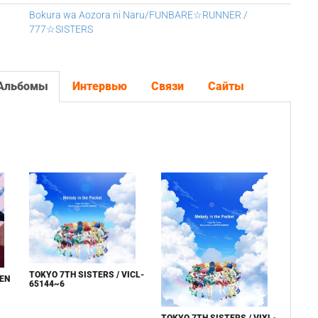
Bokura wa Aozora ni Naru/FUNBARE☆RUNNER /
777☆SISTERS
Альбомы
Интервью
Связи
Сайты
TOKYO 7TH SISTERS / VICL-
EEN
65144~6