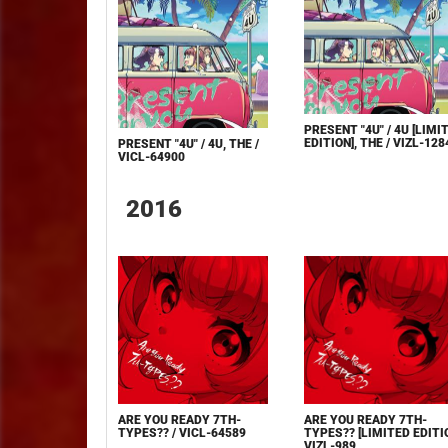
PRESENT "4U" / 4U [LIMI
EDITION], THE / VIZL-128
PRESENT "4U" / 4U, THE /
VICL-64900
2016
ARE YOU READY 7TH-
ARE YOU READY 7TH-
TYPES?? [LIMITED EDITIO
TYPES?? / VICL-64589
VIZL-989