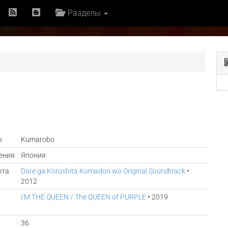
Разделы
к
Kumarobo
ения
Япония
ота
Dare ga Koroshita Komadori wo Original Soundtrack
•
2012
I'M THE QUEEN / The QUEEN of PURPLE
• 2019
36