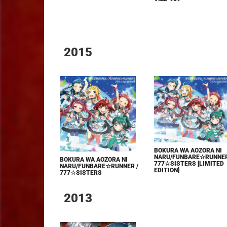
2015
BOKURA WA AOZORA NI
NARU/FUNBARE☆RUNNER
BOKURA WA AOZORA NI
777☆SISTERS [LIMITED
NARU/FUNBARE☆RUNNER /
EDITION]
777☆SISTERS
2013