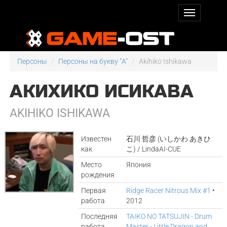
Персоны
Персоны на букву "A"
Akihiko Ishikawa
АКИХИКО ИСИКАВА
AKIHIKO ISHIKAWA
Известен
石川 哲彦 (いしかわ あきひ
как
こ) / LindaAI-CUE
Место
Япония
рождения
Первая
Ridge Racer Nitrous Mix #1
•
работа
2012
Последняя
TAIKO NO TATSUJIN - Drum
работа
Master - Little Dragon and