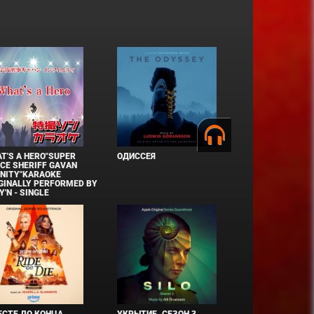
T'S A HERO"SUPER
ОДИССЕЯ
CE SHERIFF GAVAN
INITY"KARAOKE
GINALLY PERFORMED BY
Y'N - SINGLE
СТЕ ДО КОНЦА
УКРЫТИЕ. СЕЗОН 3