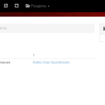
Разделы
OHTA
1
лярная
Rokko Chan Soundtracks