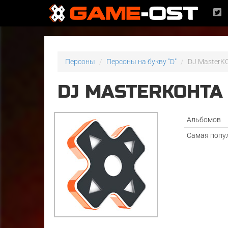
Персоны
Персоны на букву "D"
DJ MasterK
DJ MASTERKOHTA
Альбомов
Самая попу