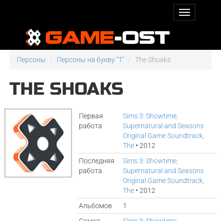
Персоны
Персоны на букву "T"
The Shoaks
THE SHOAKS
Первая
Sims 3: Showtime,
работа
Supernatural and Seasons
Original Game Soundtrack,
The
• 2012
Последняя
Sims 3: Showtime,
работа
Supernatural and Seasons
Original Game Soundtrack,
The
• 2012
Альбомов
1