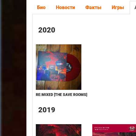
Био
Новости
Факты
Игры
2020
RE​:​MIXED [THE SAVE ROOMS]
2019