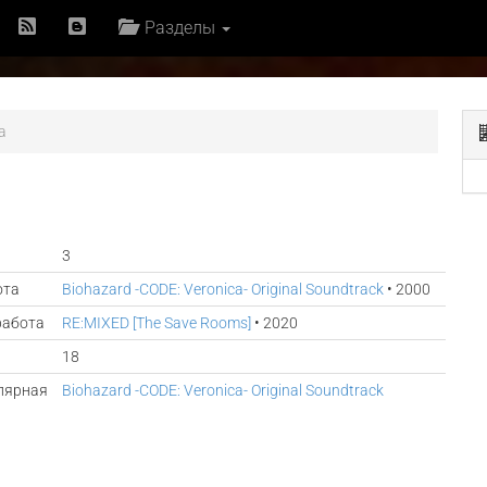
Разделы
a
3
ота
Biohazard -CODE: Veronica- Original Soundtrack
• 2000
работа
RE​:​MIXED [The Save Rooms]
• 2020
18
лярная
Biohazard -CODE: Veronica- Original Soundtrack