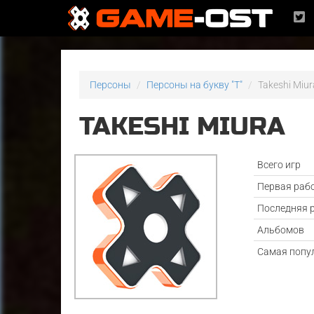
Персоны
Персоны на букву "T"
Takeshi Miur
TAKESHI MIURA
Всего игр
Первая раб
Последняя 
Альбомов
Самая попу