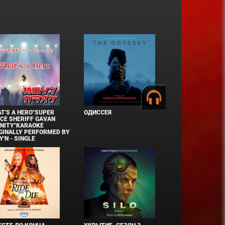
T'S A HERO"SUPER
ОДИССЕЯ
CE SHERIFF GAVAN
INITY"KARAOKE
GINALLY PERFORMED BY
Y'N - SINGLE