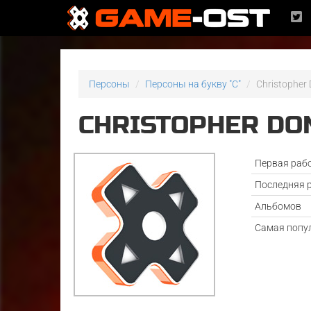
Персоны
Персоны на букву "C"
Christopher
CHRISTOPHER DO
Первая раб
Последняя 
Альбомов
Самая попу