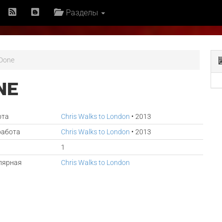
Разделы
 Done
NE
ота
Chris Walks to London
• 2013
работа
Chris Walks to London
• 2013
1
лярная
Chris Walks to London