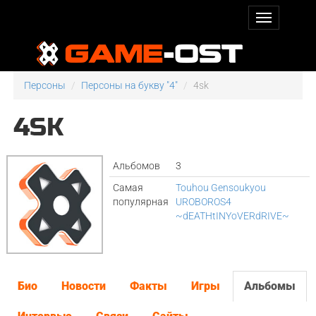
Персоны
Персоны на букву "4"
4sk
4SK
Альбомов
3
Самая
Touhou Gensoukyou
популярная
UROBOROS4
~dEATHtINYoVERdRIVE~
Био
Новости
Факты
Игры
Альбомы