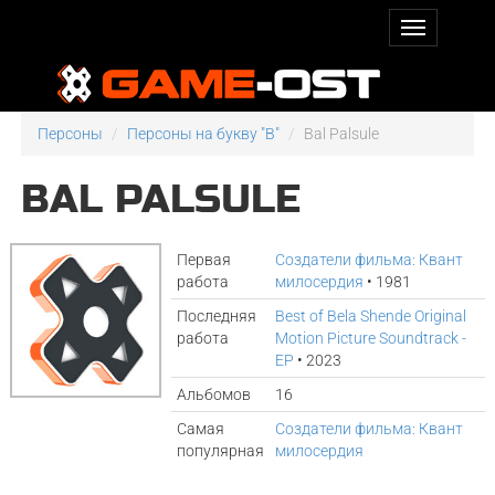
Персоны
Персоны на букву "B"
Bal Palsule
BAL PALSULE
Первая
Создатели фильма: Квант
работа
милосердия
• 1981
Последняя
Best of Bela Shende Original
работа
Motion Picture Soundtrack -
EP
• 2023
Альбомов
16
Самая
Создатели фильма: Квант
популярная
милосердия