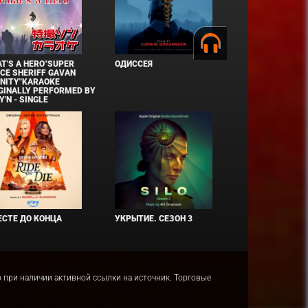
T'S A HERO"SUPER
ОДИССЕЯ
CE SHERIFF GAVAN
INITY"KARAOKE
GINALLY PERFORMED BY
Y'N - SINGLE
СТЕ ДО КОНЦА
УКРЫТИЕ. СЕЗОН 3
ко при наличии активной ссылки на источник. Торговые