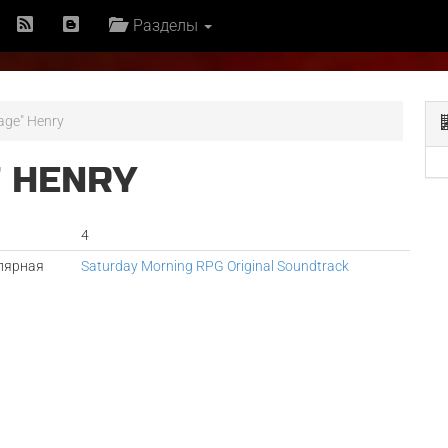
Разделы
age" Henry
" HENRY
4
лярная
Saturday Morning RPG Original Soundtrack