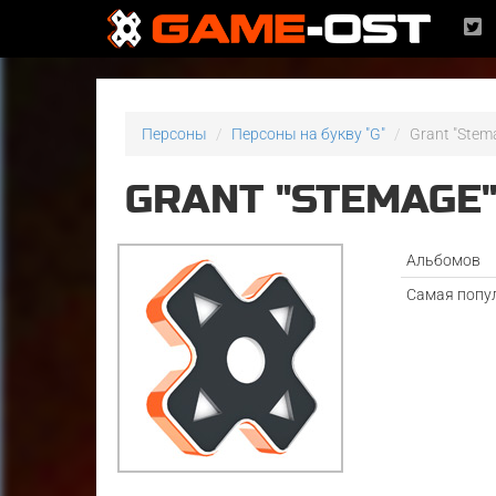
Персоны
Персоны на букву "G"
Grant "Stem
GRANT "STEMAGE
Альбомов
Самая попу