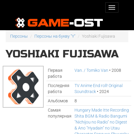
Персоны
Персоны на букву "Y"
Yoshiaki Fujisawa
YOSHIAKI FUJISAWA
Первая
Van. / Tomiko Van
• 2008
работа
Последняя
TV Anime End roll! Original
работа
Soundtrack
• 2024
Альбомов
8
Самая
Hungary Made Itte Recording
популярная
Shita BGM & Radio Bangumi
"Nichijou no Radio" no Digest
& Ano "Hyadain" no Utau