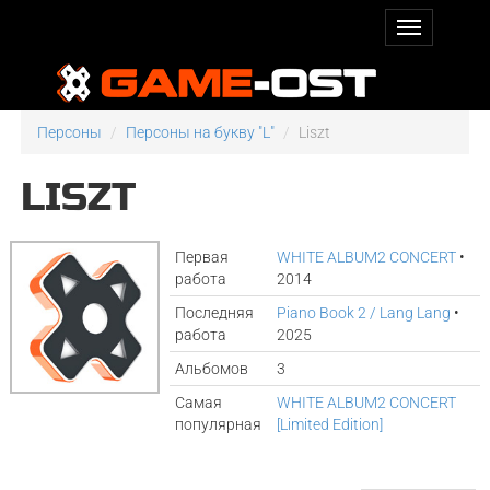
Персоны
Персоны на букву "L"
Liszt
LISZT
Первая
WHITE ALBUM2 CONCERT
•
работа
2014
Последняя
Piano Book 2 / Lang Lang
•
работа
2025
Альбомов
3
Самая
WHITE ALBUM2 CONCERT
популярная
[Limited Edition]