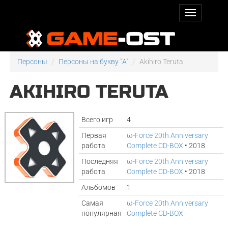
Персоны
Персоны на букву "A"
Akihiro Teruta
AKIHIRO TERUTA
Всего игр
4
Первая
ω-Force 20th Anniversary
работа
Complete CD-BOX
• 2018
Последняя
ω-Force 20th Anniversary
работа
Complete CD-BOX
• 2018
Альбомов
1
Самая
ω-Force 20th Anniversary
популярная
Complete CD-BOX