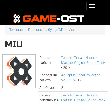
Персоны
Персоны на букву "M"
Miu
MIU
Первая
Tears to Tiara II Haou no
работа
Matsuei Original Sound Track
• 2014
Последняя
Aquaplus Vocal Collection
работа
Vol.11
• 2017
Альбомов
2
Самая
Tears to Tiara II Haou no
популярная
Matsuei Original Sound Track