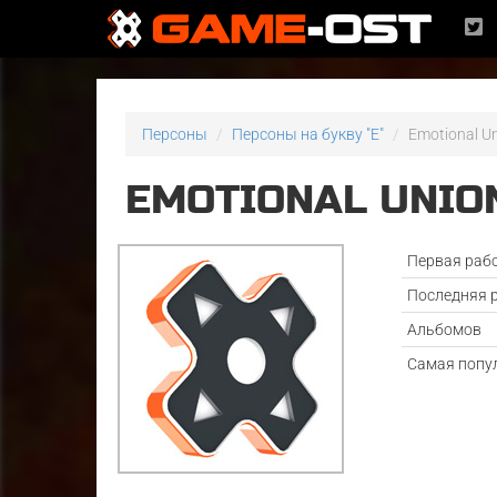
Персоны
Персоны на букву "E"
Emotional U
EMOTIONAL UNIO
Первая раб
Последняя 
Альбомов
Самая попу