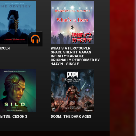
ИССЕЯ
WHAT'S A HERO"SUPER
SPACE SHERIFF GAVAN
INFINITY"KARAOKE
ORIGINALLY PERFORMED BY
:MAY'N - SINGLE
ЫТИЕ. СЕЗОН 3
DOOM: THE DARK AGES