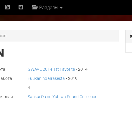
Разделы
nion
N
ота
GWAVE 2014 1st Favorite
• 2014
работа
Fuukan no Grasesta
• 2019
4
лярная
Sankai Ou no Yubiwa Sound Collection