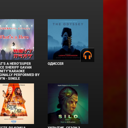
T'S A HERO"SUPER
ОДИССЕЯ
CE SHERIFF GAVAN
INITY"KARAOKE
GINALLY PERFORMED BY
Y'N - SINGLE
СТЕ ДО КОНЦА
УКРЫТИЕ. СЕЗОН 3