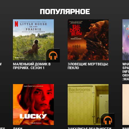
ПОПУЛЯРНОЕ
W
МАЛЕНЬКИЙ ДОМИК В
ЗЛОВЕЩИЕ МЕРТВЕЦЫ:
WHA
ПРЕРИЯХ. СЕЗОН 1
ПЕКЛО
SPA
INF
ORI
:MA
IES
ЛАКИ
ЗАКУЛИСЬЕ РЕАЛЬНОСТИ
ВМЕ