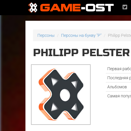
Персоны
Персоны на букву "P"
Philipp Pelst
PHILIPP PELSTER
Первая раб
Последняя 
Альбомов
Самая попу