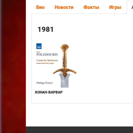
Био
Новости
Факты
Игры
1981
КОНАН-ВАРВАР