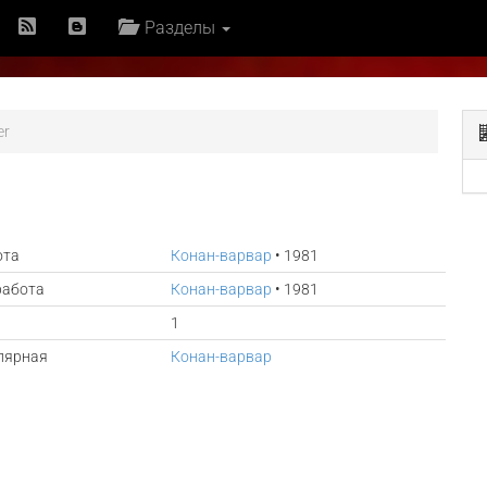
Разделы
er
ота
Конан-варвар
• 1981
работа
Конан-варвар
• 1981
1
лярная
Конан-варвар