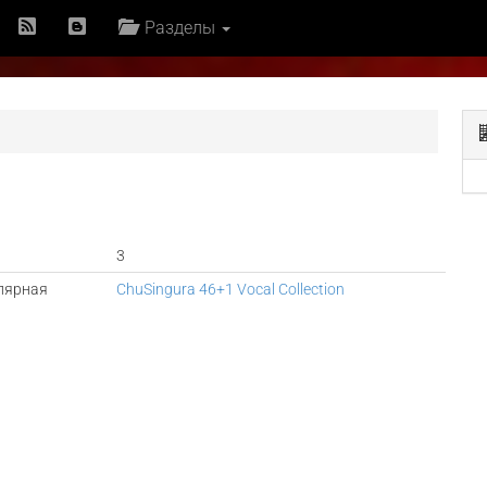
Разделы
3
лярная
ChuSingura 46+1 Vocal Collection