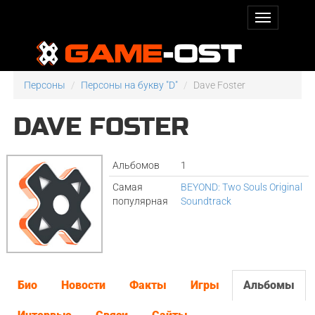
Персоны
Персоны на букву "D"
Dave Foster
DAVE FOSTER
Альбомов
1
Самая
BEYOND: Two Souls Original
популярная
Soundtrack
Био
Новости
Факты
Игры
Альбомы