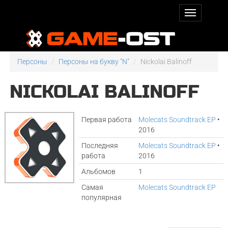
Персоны
Персоны на букву "N"
Nickolai Balinoff
NICKOLAI BALINOFF
Первая работа
Molecats Soundtrack EP
•
2016
Последняя
Molecats Soundtrack EP
•
работа
2016
Альбомов
1
Самая
Molecats Soundtrack EP
популярная