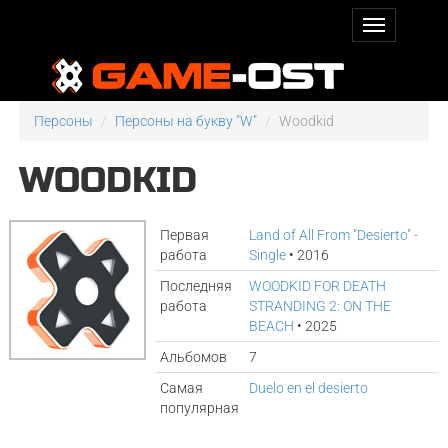
Персоны
Персоны на букву "W"
Woodkid
WOODKID
Первая
Land of All From "Desierto" -
работа
Single
• 2016
Последняя
WOODKID FOR DEATH
работа
STRANDING 2: ON THE
BEACH
• 2025
Альбомов
7
Самая
Duelo en el desierto
популярная