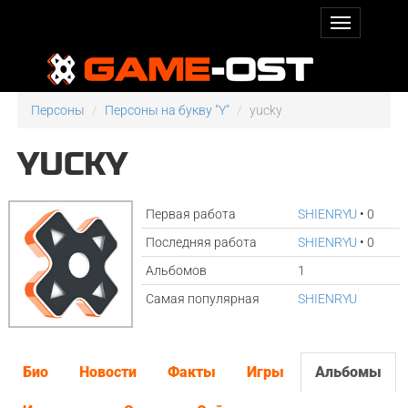
Персоны
Персоны на букву "Y"
yucky
YUCKY
Первая работа
SHIENRYU
• 0
Последняя работа
SHIENRYU
• 0
Альбомов
1
Самая популярная
SHIENRYU
Био
Новости
Факты
Игры
Альбомы