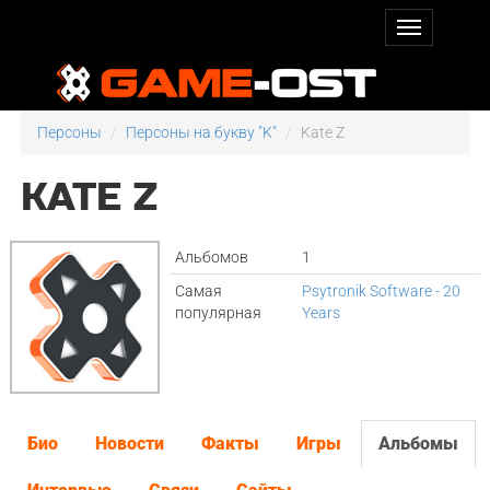
Персоны
Персоны на букву "K"
Kate Z
KATE Z
Альбомов
1
Самая
Psytronik Software - 20
популярная
Years
Био
Новости
Факты
Игры
Альбомы