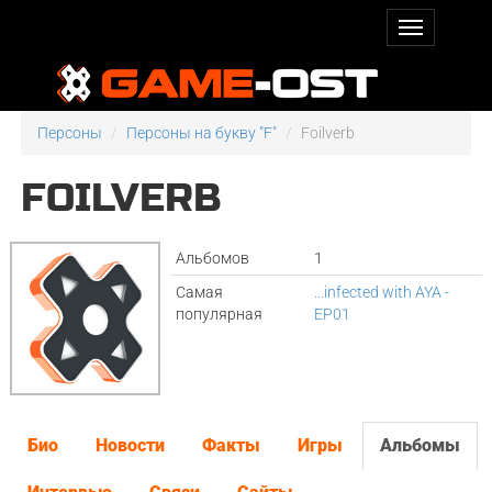
Персоны
Персоны на букву "F"
Foilverb
FOILVERB
Альбомов
1
Самая
...infected with AYA -
популярная
EP01
Био
Новости
Факты
Игры
Альбомы