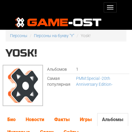
Персоны
Персоны на букву "Y"
Yosk!
YOSK!
Альбомов
1
Самая
PMM:Special -20th
популярная
Anniversary Edition-
Био
Новости
Факты
Игры
Альбомы